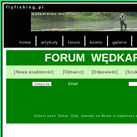
f l y f i s h i n g . p l
|
|
|
|
|
home
artykuły
forum
komis
galerie
FORUM WĘDKA
[Nowa wiadomość]
[Odśwież]
[Odpowiedz]
[Szuk
Email:
Ostani post! Temat: Odp: Zawody na Rabie w najbliższy