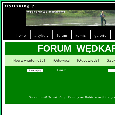
f l y f i s h i n g . p l
|
|
|
|
|
home
artykuły
forum
komis
galerie
FORUM WĘDKA
[Nowa wiadomość]
[Odśwież]
[Odpowiedz]
[Szuk
Email:
Ostani post! Temat: Odp: Zawody na Rabie w najbliższy