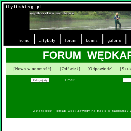
f l y f i s h i n g . p l
|
|
|
|
|
home
artykuły
forum
komis
galerie
FORUM WĘDKA
[Nowa wiadomość]
[Odśwież]
[Odpowiedz]
[Szuk
Email:
Ostani post! Temat: Odp: Zawody na Rabie w najbliższy