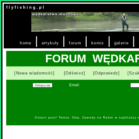
f l y f i s h i n g . p l
|
|
|
|
|
home
artykuły
forum
komis
galerie
FORUM WĘDKA
[Nowa wiadomość]
[Odśwież]
[Odpowiedz]
[Szuk
Email:
Ostani post! Temat: Odp: Zawody na Rabie w najbliższy