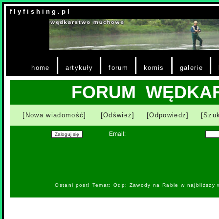
f l y f i s h i n g . p l
|
|
|
|
|
home
artykuły
forum
komis
galerie
FORUM WĘDKA
[Nowa wiadomość]
[Odśwież]
[Odpowiedz]
[Szuk
Email:
Ostani post! Temat: Odp: Zawody na Rabie w najbliższy