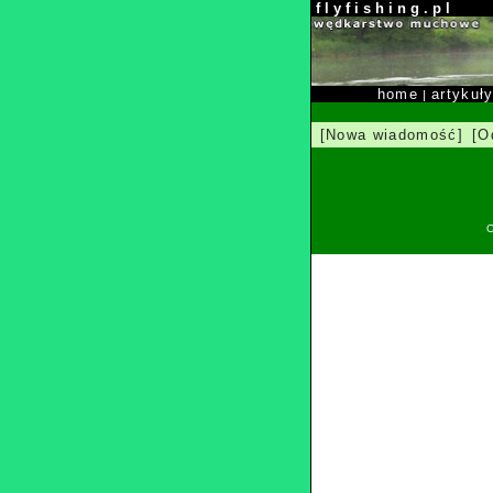
f l y f i s h i n g . p l
home
artykuł
|
[Nowa wiadomość]
[O
O