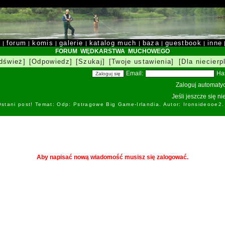
y
forum
komis
galerie
katalog much
baza
guestbook
inne
|
|
|
|
|
|
|
FORUM WĘDKARSTWA MUCHOWEGO
dśwież]
[Odpowiedz]
[Szukaj]
[Twoje ustawienia]
[Dla niecierp
Email:
Ha
Zaloguj automatyc
Jeśli jeszcze się n
stani post! Temat: Odp: Pstragowe Big Game-Irlandia. Autor: Ironsideоoe2
Aby napisać nową wiadomość musisz się zalogować.