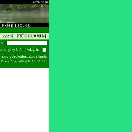
2026.08.07
sklep
szukaj
|
|
liwych]
[REGULAMIN]
sło:
znie przy każdej wizycie:
ie zarejestrowałeś:
Załóż konto
. Czas 2026-08-06 11:01:58.