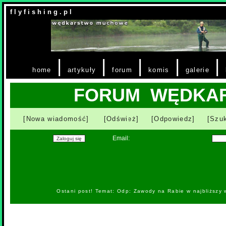
f l y f i s h i n g . p l
|
|
|
|
|
home
artykuły
forum
komis
galerie
FORUM WĘDKA
[Nowa wiadomość]
[Odśwież]
[Odpowiedz]
[Szuk
Email:
Ostani post! Temat: Odp: Zawody na Rabie w najbliższy