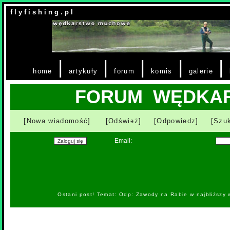
f l y f i s h i n g . p l
|
|
|
|
|
home
artykuły
forum
komis
galerie
FORUM WĘDKA
[Nowa wiadomość]
[Odśwież]
[Odpowiedz]
[Szuk
Email:
Ostani post! Temat: Odp: Zawody na Rabie w najbliższy