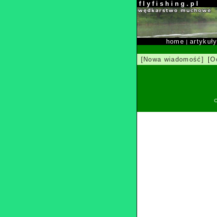
f l y f i s h i n g . p l
home
artykuł
|
[Nowa wiadomość]
[O
O