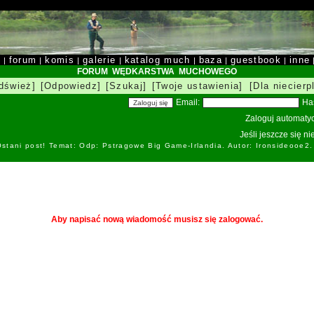
y
forum
komis
galerie
katalog much
baza
guestbook
inne
|
|
|
|
|
|
|
FORUM WĘDKARSTWA MUCHOWEGO
dśwież]
[Odpowiedz]
[Szukaj]
[Twoje ustawienia]
[Dla niecierp
Email:
Ha
Zaloguj automatyc
Jeśli jeszcze się n
stani post! Temat: Odp: Pstragowe Big Game-Irlandia. Autor: Ironsideоoe2
Aby napisać nową wiadomość musisz się zalogować.