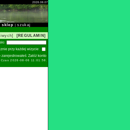
2026.08.07
sklep
szukaj
|
|
liwych]
[REGULAMIN]
sło:
znie przy każdej wizycie:
ie zarejestrowałeś:
Załóż konto
. Czas 2026-08-06 11:01:58.