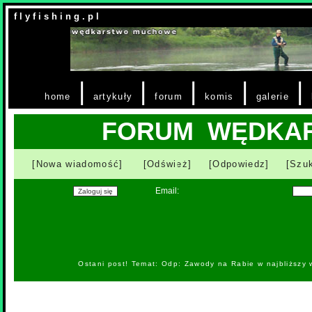
f l y f i s h i n g . p l
|
|
|
|
|
home
artykuły
forum
komis
galerie
FORUM WĘDKA
[Nowa wiadomość]
[Odśwież]
[Odpowiedz]
[Szuk
Email:
Ostani post! Temat: Odp: Zawody na Rabie w najbliższy