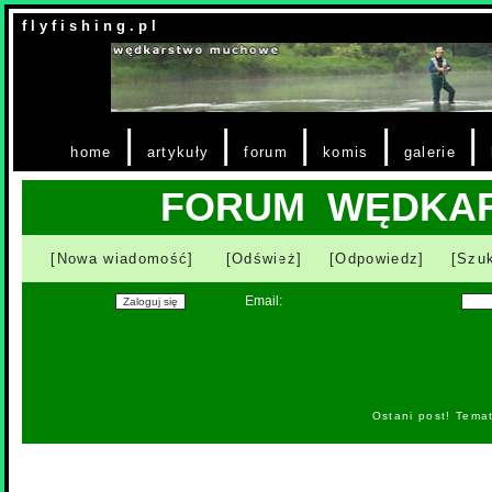
f l y f i s h i n g . p l
|
|
|
|
|
home
artykuły
forum
komis
galerie
FORUM WĘDKA
[Nowa wiadomość]
[Odśwież]
[Odpowiedz]
[Szuk
Email:
Ostani post! Tema