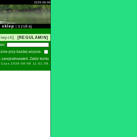
2026.08.06
sklep
szukaj
|
|
liwych]
[REGULAMIN]
sło:
znie przy każdej wizycie:
ie zarejestrowałeś:
Załóż konto
. Czas 2026-08-06 11:01:58.