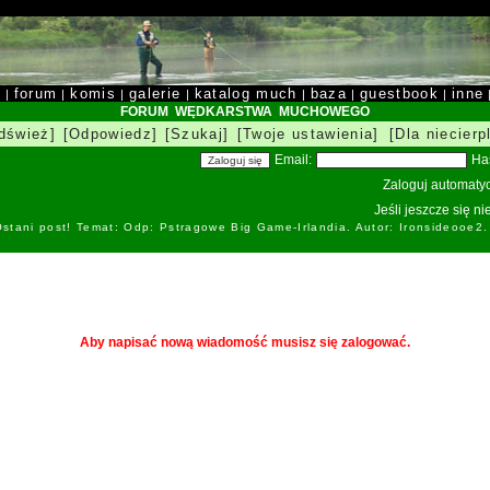
y
forum
komis
galerie
katalog much
baza
guestbook
inne
|
|
|
|
|
|
|
FORUM WĘDKARSTWA MUCHOWEGO
dśwież]
[Odpowiedz]
[Szukaj]
[Twoje ustawienia]
[Dla niecierp
Email:
Ha
Zaloguj automatyc
Jeśli jeszcze się n
stani post! Temat: Odp: Pstragowe Big Game-Irlandia. Autor: Ironsideоoe2
Aby napisać nową wiadomość musisz się zalogować.