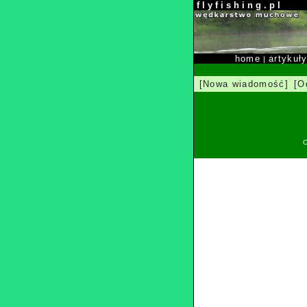
f l y f i s h i n g . p l
home
artykuł
|
[Nowa wiadomość]
[O
O