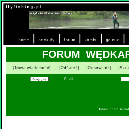
f l y f i s h i n g . p l
|
|
|
|
|
home
artykuły
forum
komis
galerie
FORUM WĘDKA
[Nowa wiadomość]
[Odśwież]
[Odpowiedz]
[Szuk
Email:
Ostani post! Tema