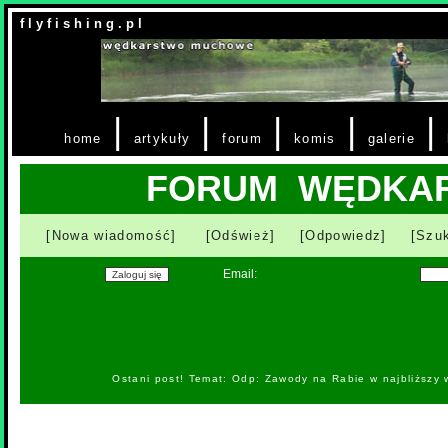
f l y f i s h i n g . p l
|
|
|
|
|
home
artykuły
forum
komis
galerie
FORUM WĘDKA
[Nowa wiadomość]
[Odśwież]
[Odpowiedz]
[Szuk
Email:
Ostani post! Temat: Odp: Zawody na Rabie w najbliższy