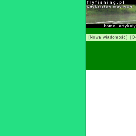
f l y f i s h i n g . p l
home
artykuł
|
[Nowa wiadomość]
[O