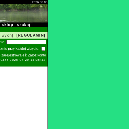
2026.08.06
sklep
szukaj
|
|
liwych]
[REGULAMIN]
sło:
znie przy każdej wizycie:
ie zarejestrowałeś:
Załóż konto
. Czas 2026-07-29 14:35:42.