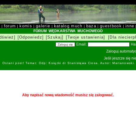
y
forum
komis
galerie
katalog much
baza
guestbook
inne
|
|
|
|
|
|
|
FORUM WĘDKARSTWA MUCHOWEGO
dśwież]
[Odpowiedz]
[Szukaj]
[Twoje ustawienia]
[Dla niecierp
Email:
Ha
Zaloguj automatyc
Jeśli jeszcze się n
Ostani post! Temat: Odp: Ksiązki dr Stanisłąwa Ciosa. Autor: Marianowski
Aby napisać nową wiadomość musisz się zalogować.