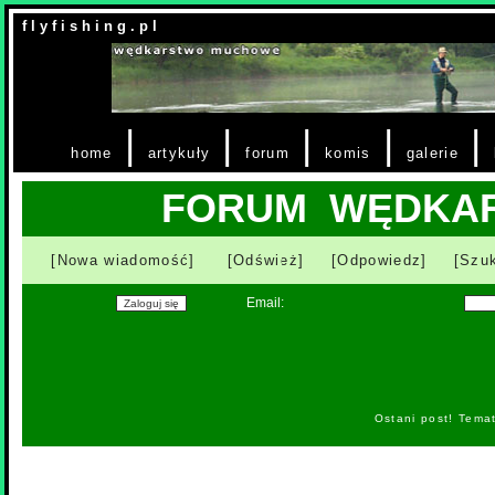
f l y f i s h i n g . p l
|
|
|
|
|
home
artykuły
forum
komis
galerie
FORUM WĘDKA
[Nowa wiadomość]
[Odśwież]
[Odpowiedz]
[Szuk
Email:
Ostani post! Tema