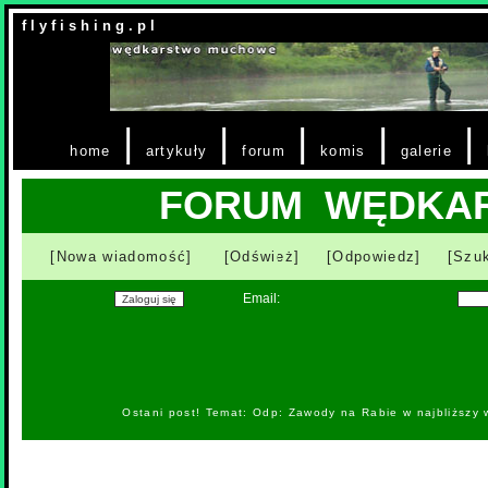
f l y f i s h i n g . p l
|
|
|
|
|
home
artykuły
forum
komis
galerie
FORUM WĘDKA
[Nowa wiadomość]
[Odśwież]
[Odpowiedz]
[Szuk
Email:
Ostani post! Temat: Odp: Zawody na Rabie w najbliższy