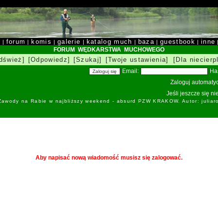
y
forum
komis
galerie
katalog much
baza
guestbook
inne
|
|
|
|
|
|
|
FORUM WĘDKARSTWA MUCHOWEGO
dśwież]
[Odpowiedz]
[Szukaj]
[Twoje ustawienia]
[Dla niecierp
Email:
Ha
Zaloguj automatyc
Jeśli jeszcze się n
 Zawody na Rabie w najbliższy weekend - absurd PZW KRAKOW. Autor: juliar
Aby napisać nową wiadomość musisz się zalogować.