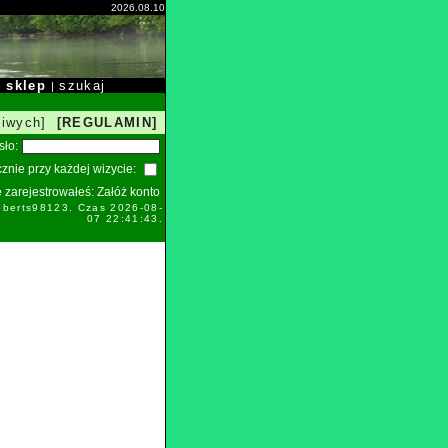
2026.08.10
sklep
szukaj
|
|
liwych]
[REGULAMIN]
sło:
znie przy każdej wizycie:
ie zarejestrowałeś:
Załóż konto
oberts98123. Czas 2026-08-
07 22:41:43.