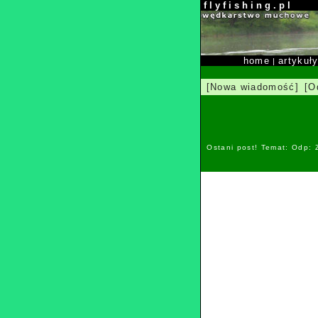
f l y f i s h i n g . p l
home
artykuł
|
[Nowa wiadomość]
[O
Ostani post! Temat: Odp: