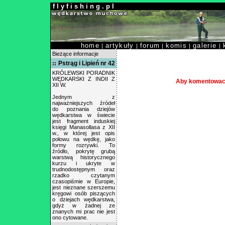
f l y f i s h i n g . p l
home
artykuły
forum
komis
galerie
|
|
|
|
|
Bieżące informacje
Pstrąg i Lipień nr 42
KRÓLEWSKI PORADNIK
WĘDKARSKI Z INDII Z
Aby komentowac 
XII W.
Jednym z
najważniejszych źródeł
do poznania dziejów
wędkarstwa w świecie
jest fragment induskiej
księgi Manasollasa z XII
w., w której jest opis
połowu na wędkę, jako
formy rozrywki. To
źródło, pokrytę grubą
warstwą historycznego
kurzu i ukryte w
trudnodostępnym oraz
rzadko czytanym
czasopiśmie w Europie,
jest nieznane szerszemu
kręgowi osób piszących
o dziejach wędkarstwa,
gdyż w żadnej ze
znanych mi prac nie jest
ono cytowane.