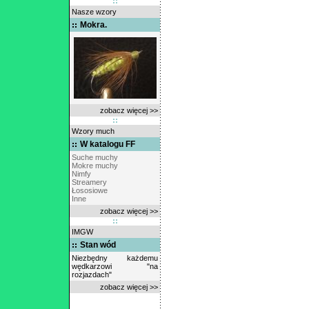
Nasze wzory
Mokra.
zobacz więcej >>
Wzory much
W katalogu FF
Suche muchy
Mokre muchy
Nimfy
Streamery
Łososiowe
Inne
zobacz więcej >>
IMGW
Stan wód
Niezbędny każdemu
wędkarzowi "na
rozjazdach"
zobacz więcej >>