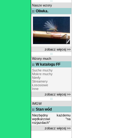
Nasze wzory
Oliwka.
zobacz więcej >>
Wzory much
W katalogu FF
Suche muchy
Mokre muchy
Nimfy
Streamery
Łososiowe
Inne
zobacz więcej >>
IMGW
Stan wód
Niezbędny każdemu
wędkarzowi "na
rozjazdach"
zobacz więcej >>