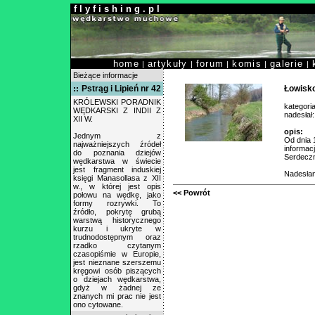
f l y f i s h i n g . p l
home
artykuły
forum
komis
galerie
|
|
|
|
|
Bieżące informacje
Pstrąg i Lipień nr 42
Łowisk
KRÓLEWSKI PORADNIK
kategori
WĘDKARSKI Z INDII Z
nadesłał
XII W.
opis:
Jednym z
Od dnia 
najważniejszych źródeł
informac
do poznania dziejów
Serdeczn
wędkarstwa w świecie
jest fragment induskiej
Nadesłan
księgi Manasollasa z XII
w., w której jest opis
<< Powrót
połowu na wędkę, jako
formy rozrywki. To
źródło, pokrytę grubą
warstwą historycznego
kurzu i ukryte w
trudnodostępnym oraz
rzadko czytanym
czasopiśmie w Europie,
jest nieznane szerszemu
kręgowi osób piszących
o dziejach wędkarstwa,
gdyż w żadnej ze
znanych mi prac nie jest
ono cytowane.