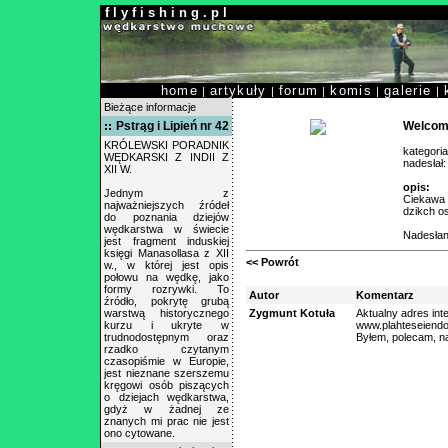
f l y f i s h i n g . p l
home
artykuły
forum
komis
galerie
|
|
|
|
|
Bieżące informacje
Pstrąg i Lipień nr 42
Welcome
KRÓLEWSKI PORADNIK
kategori
WĘDKARSKI Z INDII Z
nadesłał
XII W.
opis:
Jednym z
Ciekawa 
najważniejszych źródeł
dzikch os
do poznania dziejów
wędkarstwa w świecie
Nadesłan
jest fragment induskiej
księgi Manasollasa z XII
<< Powrót
w., w której jest opis
połowu na wędkę, jako
formy rozrywki. To
Autor
Komentarz
źródło, pokrytę grubą
warstwą historycznego
Zygmunt Kotuła
Aktualny adres inte
kurzu i ukryte w
www.plahteseiend
trudnodostępnym oraz
Byłem, polecam, n
rzadko czytanym
czasopiśmie w Europie,
jest nieznane szerszemu
kręgowi osób piszących
o dziejach wędkarstwa,
gdyż w żadnej ze
znanych mi prac nie jest
ono cytowane.