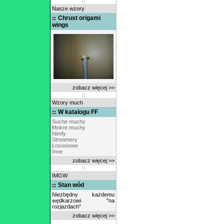
Nasze wzory
Chrust origami
wings
zobacz więcej >>
Wzory much
W katalogu FF
Suche muchy
Mokre muchy
Nimfy
Streamery
Łososiowe
Inne
zobacz więcej >>
IMGW
Stan wód
Niezbędny każdemu
wędkarzowi "na
rozjazdach"
zobacz więcej >>