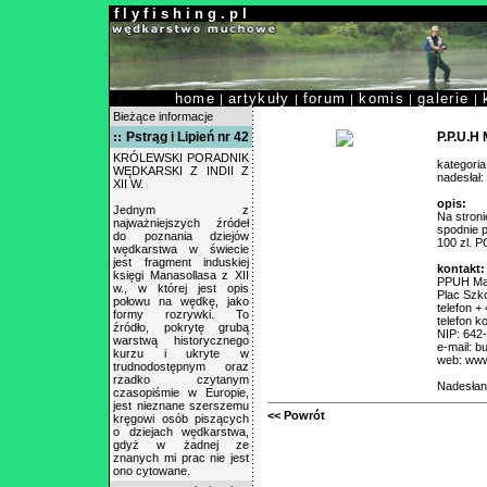
f l y f i s h i n g . p l
home
artykuły
forum
komis
galerie
|
|
|
|
|
Bieżące informacje
Pstrąg i Lipień nr 42
P.P.U.H
KRÓLEWSKI PORADNIK
kategoria
WĘDKARSKI Z INDII Z
nadesłał:
XII W.
opis:
Jednym z
Na stroni
najważniejszych źródeł
spodnie 
do poznania dziejów
100 zl. 
wędkarstwa w świecie
jest fragment induskiej
kontakt:
księgi Manasollasa z XII
PPUH Mar
w., w której jest opis
Plac Szk
połowu na wędkę, jako
telefon 
formy rozrywki. To
telefon k
źródło, pokrytę grubą
NIP: 642
warstwą historycznego
e-mail: 
kurzu i ukryte w
web: www
trudnodostępnym oraz
rzadko czytanym
Nadesłan
czasopiśmie w Europie,
jest nieznane szerszemu
<< Powrót
kręgowi osób piszących
o dziejach wędkarstwa,
gdyż w żadnej ze
znanych mi prac nie jest
ono cytowane.