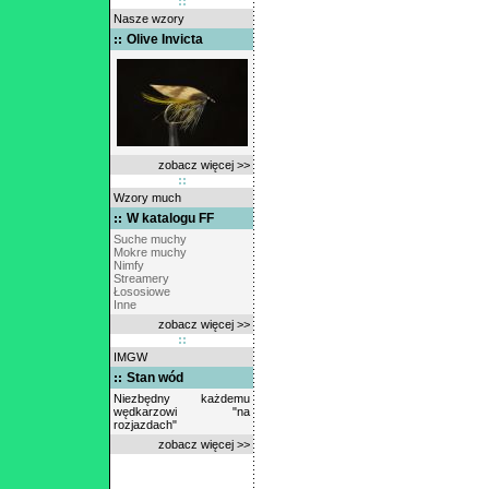
Nasze wzory
Olive Invicta
zobacz więcej >>
Wzory much
W katalogu FF
Suche muchy
Mokre muchy
Nimfy
Streamery
Łososiowe
Inne
zobacz więcej >>
IMGW
Stan wód
Niezbędny każdemu
wędkarzowi "na
rozjazdach"
zobacz więcej >>