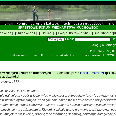
y
forum
komis
galerie
katalog much
baza
guestbook
inne
|
|
|
|
|
|
|
SPRZĘTOWE FORUM WĘDKARSTWA MUCHOWEGO
dśwież]
[Odpowiedz]
[Szukaj]
[Twoje ustawienia]
[Dla niecierp
Email:
Ha
Zaloguj automatyc
Jeśli jeszcze się n
Ostani post! Temat: Odp: Spodniobuty Traper-opinie. Autor: TOMWU.
trouts master
ic w znanych sznurach muchowych.
: : nadesłane przez
(postów
.adsl.tpnet.pl
ta pierwsza???
ież wszytko jest na rysunku.
je najmniejszy opór w locie, więc w większości przypadków (ale nie zawsze) jest
 w rzutach dystansowych. Poza tym daje najlepsze możliwości kontroli przy lądow
dach, gdzie rzadko kiedy wykonujemy normalne rzuty to temat specyficzny, gdzie
lnych nie ma zastosowania. Klejonki i szklaki wcale nie wymuszają szerokich pętli
nieumiejętnie stosowane, przeciążane "szarpaną" techniką, powodują notoryczne p