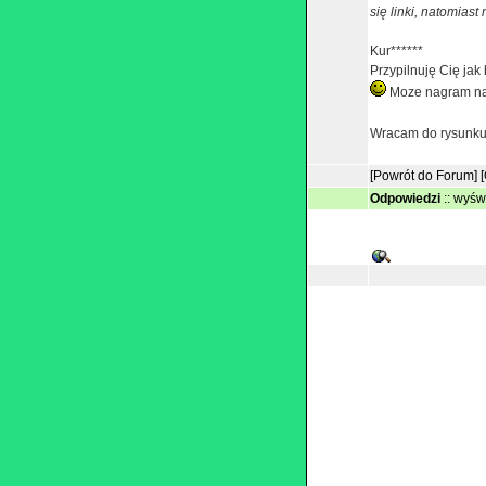
się linki, natomiast
Kur******
Przypilnuję Cię jak
Moze nagram naw
Wracam do rysunk
[Powrót do Forum]
Odpowiedzi
::
wyświ