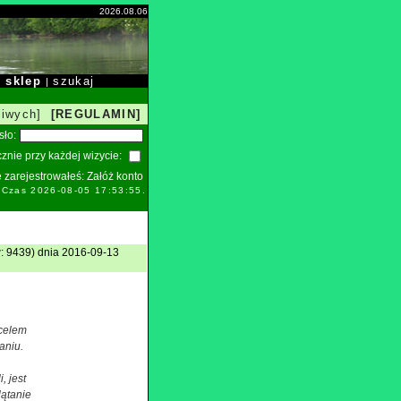
2026.08.06
sklep
szukaj
|
|
liwych]
[REGULAMIN]
sło:
znie przy każdej wizycie:
ie zarejestrowałeś:
Załóż konto
 Czas 2026-08-05 17:53:55.
: 9439) dnia 2016-09-13
 celem
aniu.
, jest
lątanie