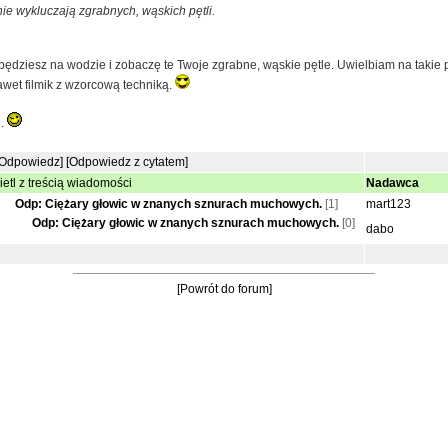
 nie wykluczają zgrabnych, wąskich pętli.
 będziesz na wodzie i zobaczę te Twoje zgrabne, wąskie pętle. Uwielbiam na takie 
et filmik z wzorcową techniką.
u.
[Odpowiedz]
[Odpowiedz z cytatem]
etl z treścią wiadomości
Nadawca
Odp: Ciężary głowic w znanych sznurach muchowych.
[1]
mart123
Odp: Ciężary głowic w znanych sznurach muchowych.
[0]
dabo
[Powrót do forum]