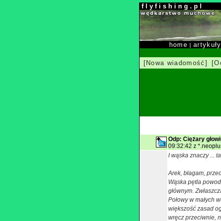
f l y f i s h i n g . p l
home
artykuł
|
[Nowa wiadomość]
[O
Odp: Ciężary głow
09:32:42 z *.neoplus
I wąska znaczy ... 
Arek, błagam, przec
Wąska pętla powodu
głównym. Zwłaszcza
Połowy w małych wo
większość zasad ogó
wręcz przeciwnie, 