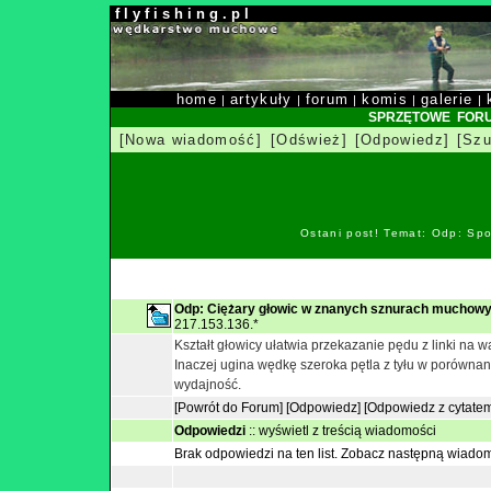
f l y f i s h i n g . p l
home
artykuły
forum
komis
galerie
|
|
|
|
|
SPRZĘTOWE FOR
[Nowa wiadomość]
[Odśwież]
[Odpowiedz]
[Szu
Ostani post! Temat: Odp: Spo
Odp: Ciężary głowic w znanych sznurach muchowy
217.153.136.*
Kształt głowicy ułatwia przekazanie pędu z linki na w
Inaczej ugina wędkę szeroka pętla z tyłu w porówna
wydajność.
[Powrót do Forum]
[Odpowiedz]
[Odpowiedz z cytate
Odpowiedzi
::
wyświetl z treścią wiadomości
Brak odpowiedzi na ten list.
Zobacz następną wiado