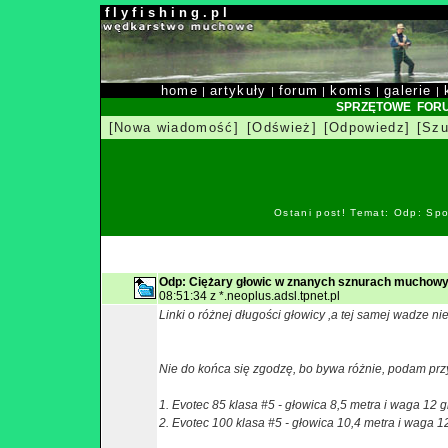
f l y f i s h i n g . p l
home
artykuły
forum
komis
galerie
|
|
|
|
|
SPRZĘTOWE FOR
[Nowa wiadomość]
[Odśwież]
[Odpowiedz]
[Szu
Ostani post! Temat: Odp: Spo
Odp: Ciężary głowic w znanych sznurach muchowy
08:51:34 z *.neoplus.adsl.tpnet.pl
Linki o różnej długości głowicy ,a tej samej wadze nie
Nie do końca się zgodzę, bo bywa różnie, podam przy
1. Evotec 85 klasa #5 - głowica 8,5 metra i waga 12 
2. Evotec 100 klasa #5 - głowica 10,4 metra i waga 