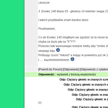
i jeszcze
3. Evotec 140 klasa #5 - głowica 14 metrów i waga 1
I takich przykładów znam bardzo dużo.
Pozdrawiam,
Co do Evotec 140 mógłbym sie zgodzić że to moze byc
chyba za dużo jak na "5"???
Przeciez laik wysnuwajac kolejne metry aby "zrobic 
swojego kija.
Próbując rzucić "rekord" a mając w powietrzu już ok 1
I ..... trachhhhhhhhhhhh.
[Powrót do Forum]
[Odpowiedz]
[Odpowiedz z cytate
Odpowiedzi
::
wyświetl z treścią wiadomości
Odp: Ciężary głowic w znanych sz
Odp: Ciężary głowic w znanych
Odp: Ciężary głowic w znan
Odp: Ciężary głowic w z
Odp: Ciężary głowic w
[0]
Odp: Ciężary głowic w z