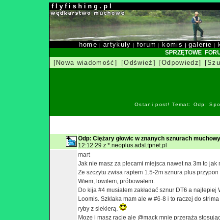
f l y f i s h i n g . p l
home
artykuły
forum
komis
galerie
|
|
|
|
|
SPRZĘTOWE FOR
[Nowa wiadomość]
[Odśwież]
[Odpowiedz]
[Szu
Ostani post! Temat: Odp: Spo
Odp: Ciężary głowic w znanych sznurach muchowy
12:12:29 z *.neoplus.adsl.tpnet.pl
mart
Jak nie masz za plecami miejsca nawet na 3m to jak
Ze szczytu zwisa raptem 1.5-2m sznura plus przypon
Wiem, lowilem, próbowałem.
Do kija #4 musiałem zakładać sznur DT6 a najlepiej W
Loomis. Szklaka mam ale w #6-8 i to raczej do strima 
ryby z siekierą.
Moze i masz racje ale @mack mnie przeraża stosując