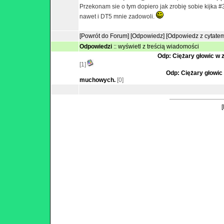
Przekonam sie o tym dopiero jak zrobię sobie kijka 
nawet i DT5 mnie zadowoli.
[Powrót do Forum]
[Odpowiedz]
[Odpowiedz z cytate
Odpowiedzi
::
wyświetl z treścią wiadomości
Odp: Ciężary głowic w
[1]
Odp: Ciężary głowic
muchowych.
[0]