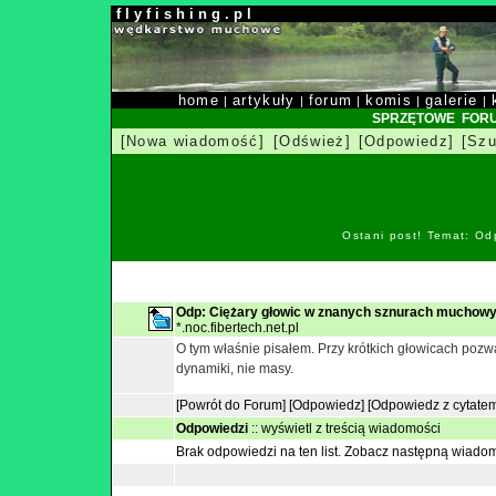
f l y f i s h i n g . p l
home
artykuły
forum
komis
galerie
|
|
|
|
|
SPRZĘTOWE FOR
[Nowa wiadomość]
[Odśwież]
[Odpowiedz]
[Szu
Ostani post! Temat: Od
Odp: Ciężary głowic w znanych sznurach muchowy
*.noc.fibertech.net.pl
O tym właśnie pisałem. Przy krótkich głowicach pozwa
dynamiki, nie masy.
[Powrót do Forum]
[Odpowiedz]
[Odpowiedz z cytate
Odpowiedzi
::
wyświetl z treścią wiadomości
Brak odpowiedzi na ten list.
Zobacz następną wiado