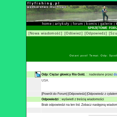
f l y f i s h i n g . p l
home
artykuły
forum
komis
galerie
|
|
|
|
|
SPRZĘTOWE FOR
[Nowa wiadomość]
[Odśwież]
[Odpowiedz]
[Szu
Ostani post! Temat: Odp: Spod
d
Odp: Ciężar głowicy Rio Gold.
: : nadesłane przez
USA.
[Powrót do Forum]
[Odpowiedz]
[Odpowiedz z cytate
Odpowiedzi
::
wyświetl z treścią wiadomości
Brak odpowiedzi na ten list.
Zobacz następną wiado