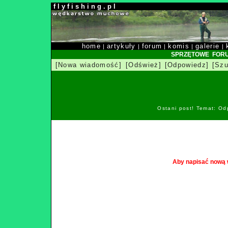
f l y f i s h i n g . p l
home
artykuły
forum
komis
galerie
|
|
|
|
|
SPRZĘTOWE FOR
[Nowa wiadomość]
[Odśwież]
[Odpowiedz]
[Szu
Ostani post! Temat: Od
Aby napisać nową 