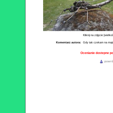
Kliknij na zdjęcie [wielko
Komentarz autora:
Gdy tak czekam na majó
Ocenianie dostepne p
powró