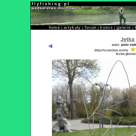
f l y f i s h i n g . p l
home
artykuły
forum
komis
galerie
|
|
|
|
|
Jętka
autor:
piotr ziel
dotychczasowa ocena:
liczba głosów