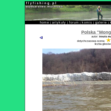
f l y f i s h i n g . p l
home
artykuły
forum
komis
galerie
|
|
|
|
|
Polska "Mong
autor:
trouts m
dotychczasowa ocena:
liczba głosów