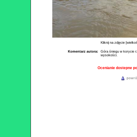
Kliknij na zdjęcie [wielko
Komentarz autora:
Góra śniegu w korycie r
wysokości.
Ocenianie dostepne p
powró