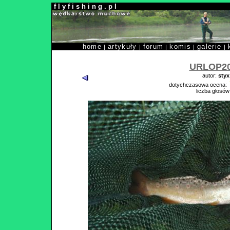
f l y f i s h i n g . p l
home
artykuły
forum
komis
galerie
|
|
|
|
|
URLOP2
autor:
styx
dotychczasowa ocena:
liczba głosów