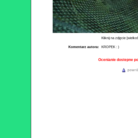
Kliknij na zdjęcie [wielko
Komentarz autora:
KROPEK : )
Ocenianie dostepne p
powró