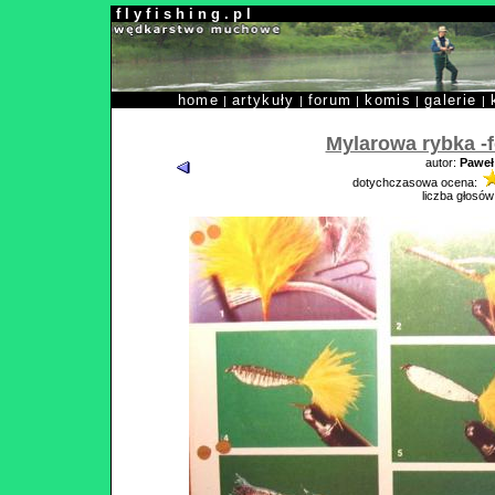
f l y f i s h i n g . p l
home
artykuły
forum
komis
galerie
|
|
|
|
|
Mylarowa rybka -f
autor:
Paweł
dotychczasowa ocena:
liczba głosów