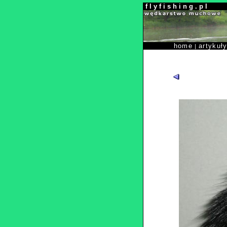
f l y f i s h i n g . p l
home
artykuł
|