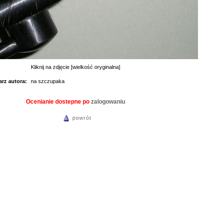
Kliknij na zdjęcie [wielkość oryginalna]
rz autora:
na szczupaka
Ocenianie dostepne po
zalogowaniu
powrót