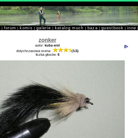
y
forum
komis
galerie
katalog much
baza
guestbook
inne
|
|
|
|
|
|
|
zonker
autor:
kuba erol
dotychczasowa ocena:
(3.5)
liczba głosów:
6