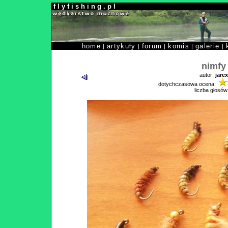
f l y f i s h i n g . p l
home
artykuły
forum
komis
galerie
|
|
|
|
|
nimfy
autor:
jarex
dotychczasowa ocena:
liczba głosów