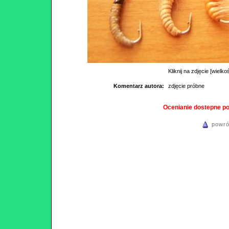
Kliknij na zdjęcie [wielko
Komentarz autora:
zdjęcie próbne
Ocenianie dostepne p
powró