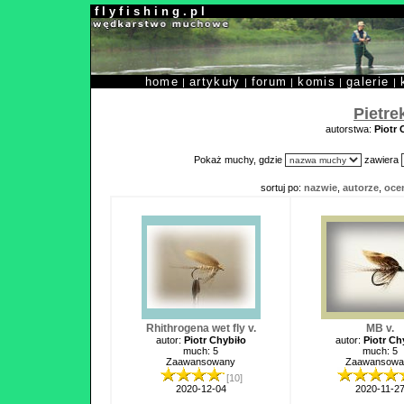
f l y f i s h i n g . p l
home
artykuły
forum
komis
galerie
|
|
|
|
|
Pietre
autorstwa:
Piotr 
Pokaż muchy, gdzie
zawiera
sortuj po:
nazwie
,
autorze
,
oce
Rhithrogena wet fly v.
MB v.
autor:
Piotr Chybiło
autor:
Piotr Ch
much: 5
much: 5
Zaawansowany
Zaawansowa
[10]
2020-12-04
2020-11-2