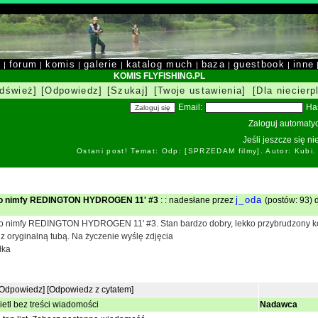
y
forum
komis
galerie
katalog much
baza
guestbook
inne
|
|
|
|
|
|
|
KOMIS FLYFISHING.PL
dśwież]
[Odpowiedz]
[Szukaj]
[Twoje ustawienia]
[Dla niecierp
Email:
Ha
Zaloguj automatyc
Jeśli jeszcze się n
Ostani post! Temat: Odp: [SPRZEDAM filmy]. Autor: Kubi
j_oda
do nimfy REDINGTON HYDROGEN 11' #3
: : nadesłane przez
(postów: 93) 
nimfy REDINGTON HYDROGEN 11' #3. Stan bardzo dobry, lekko przybrudzony kore
 z oryginalną tubą. Na życzenie wyślę zdjęcia
łka
[Odpowiedz]
[Odpowiedz z cytatem]
etl bez treści wiadomości
Nadawca