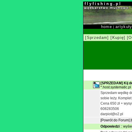
f l y f i s h i n g . p l
home
artykuł
|
[Sprzedam]
[Kupię]
[O
[SPRZEDAM] Kij 
*.host.systematic.pl
Sprzedam wędkę do 
sobie leży. Komplet
Cena 650 zł + wysy
608283506
darpiot@o2.pl
[Powrót do Forum]
Odpowiedzi
::
wyświ