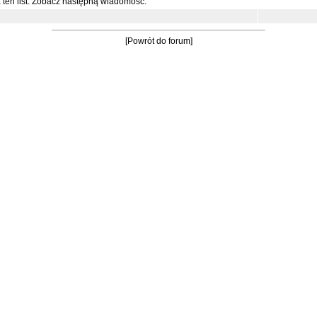
ten list.
Zobacz następną wiadomość.
[Powrót do forum]