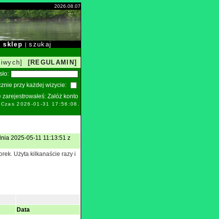
2026.08.07
sklep
szukaj
|
|
liwych]
[REGULAMIN]
sło:
znie przy każdej wizycie:
ie zarejestrowałeś:
Załóż konto
. Czas 2026-01-31 17:56:08.
dnia 2025-05-11 11:13:51 z
k. Użyta kilkanaście razy i
Data