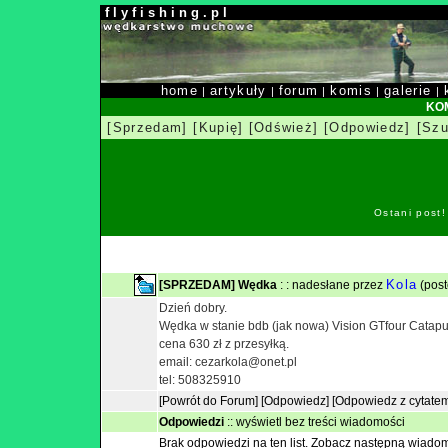
f l y f i s h i n g . p l
home
artykuły
forum
komis
galerie
|
|
|
|
|
KOM
[Sprzedam]
[Kupię]
[Odśwież]
[Odpowiedz]
[Szu
Ostani post
Kola
[SPRZEDAM] Wędka
: : nadesłane przez
(post
Dzień dobry.
Wędka w stanie bdb (jak nowa) Vision GTfour Catapult
cena 630 zł z przesyłką.
email: cezarkola@onet.pl
tel: 508325910
[Powrót do Forum]
[Odpowiedz]
[Odpowiedz z cytate
Odpowiedzi
::
wyświetl bez treści wiadomości
Brak odpowiedzi na ten list.
Zobacz następną wiado