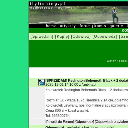
f l y f i s h i n g . p l
home
artykuły
forum
komis
galerie
|
|
|
|
|
KOM
[Sprzedam]
[Kupię]
[Odśwież]
[Odpowiedz]
[Szu
Ostani post
[SPRZEDAM] Redington Behemoth Black + 2 dodat
2025-12-01 14:10:00 z *.mtk-tv.pl
Kołowrotek Redington Behemoth Black + 2 dodatkow
Rozmiar 5/6 - waga 162g, średnica 9,14 cm, pojemn
Kołowrotek używany, nosi normalne ślady użytkowan
Cena 800 zł + koszt wysyłki.
Tel. 665300764
[Powrót do Forum]
[Odpowiedz]
[Odpowiedz z cytate
Odpowiedzi
::
wyświetl z treścią wiadomości