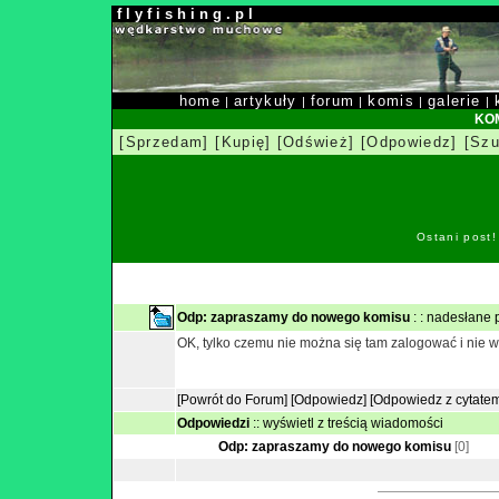
f l y f i s h i n g . p l
home
artykuły
forum
komis
galerie
|
|
|
|
|
KOM
[Sprzedam]
[Kupię]
[Odśwież]
[Odpowiedz]
[Szu
Ostani post
Odp: zapraszamy do nowego komisu
: : nadesłane
OK, tylko czemu nie można się tam zalogować i nie w
[Powrót do Forum]
[Odpowiedz]
[Odpowiedz z cytate
Odpowiedzi
::
wyświetl z treścią wiadomości
Odp: zapraszamy do nowego komisu
[0]