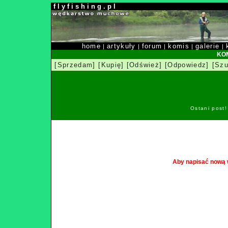
f l y f i s h i n g . p l
home
artykuły
forum
komis
galerie
|
|
|
|
|
KOM
[Sprzedam]
[Kupię]
[Odśwież]
[Odpowiedz]
[Szu
Ostani post
Aby napisać nową 