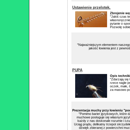
Ustawienie przelotek.
Zbrojenie wę
"Jakiś czas t
własnoręcznie
pytanie o spo
Pozwolę sobie 
"Najważniejszym elementem naszego 
jakość łowienia jest z pewno
PUPA
Opis techniki
"Zdarzają się
rzece nagle p
oczek, małe, 
za masowo poj
Prezentacja muchy przy łowieniu "po
"Pomimo barier językowych, które d
muchowe posługuje się własnym języ
każdy z nas doskonale rozumie i czu
Uciąg prądu, delikatny trzepot skrzydeł
dźwięk zbieranej z powierzchni muc