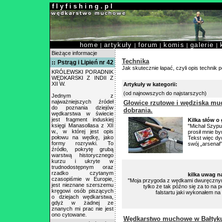
f l y f i s h i n g . p l
home
artykuły
forum
komis
galerie
|
|
|
|
|
Bieżące informacje
Technika
Pstrąg i Lipień nr 42
Jak skutecznie łapać, czyli opis technik 
KRÓLEWSKI PORADNIK
WĘDKARSKI Z INDII Z
XII W.
Artykuły w kategorii:
(od najnowszych do najstarszych)
Jednym z
najważniejszych źródeł
Głowice rzutowe i wędziska m
do poznania dziejów
dobrania.
wędkarstwa w świecie
jest fragment induskiej
Kilka słów o
księgi Manasollasa z XII
"Michał Szypu
w., w której jest opis
prosił mnie b
połowu na wędkę, jako
Tekst więc dy
formy rozrywki. To
swój „arsenał
źródło, pokrytę grubą
warstwą historycznego
kurzu i ukryte w
trudnodostępnym oraz
rzadko czytanym
kilka uwag 
czasopiśmie w Europie,
"Moja przygoda z wędkami dwuręcznymi 
jest nieznane szerszemu
tylko że tak późno się za to na 
kręgowi osób piszących
falstartu jaki wykonałem na 
o dziejach wędkarstwa,
gdyż w żadnej ze
znanych mi prac nie jest
ono cytowane.
Wędkarstwo muchowe w Bałtyk