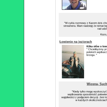
"W cyklu rozmowy z Kazem dzis chci
streamera. Mam nadzieję że temat będ
rad udz
Kozo,
Łowienie na jeziorach
Kilka słów o łow
" Chcielibyśmy p
polskich wędkarzy
brzegu. "
Wiosna- Suc
"Kiedy tylko mogę wyskoczyć n
wędkowania sposobność połowien
wątpliwości z podjęciem decyzji. Jest t
w każdych okolicznościach 