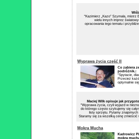
Wiśl
"Kazimierz „Kazo” Szymala, mistrz E
wielu innych imprez światowy
opracowania tego tematu i przybliże
Wyprawa życia część II
Co zabiera z
podróżnik.:
"Spytacie, dl
Przecież każdy
optymalnie si
Maciej Wilk opisuje jak przygot
"Wyprawa życia, czyli wyjazd w niezn
do którego często szykujemy się cały
listy sprzętu. Pytamy znajomych
Staramy się za wszelką cenę zmieścić 
Mokra Mucha
Kadrowicz Pi
mokrą muchą