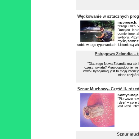
Wędkowanie w sztucznych prog
na progach:
"Progi. Olza, 
Dunajec. Ich 
odmienione, al
wyboru. Przyr
myślą zamieszk
sobie w tego typu wodach. Lipienie są wi
Pstrągowa Zelandia – 
"Dlaczego Nowa Zelandia ma tak i
części świata? Prawdopodobnie nie 
łatwo i bynajmniej jest to moją intenc
nieco rozjaśni
Sznur Muchowy- Część II- rdze
Kontynuacja
"Pierwsze now
rdzeń – core b
jest i dziś. Nib
Sznur mucho