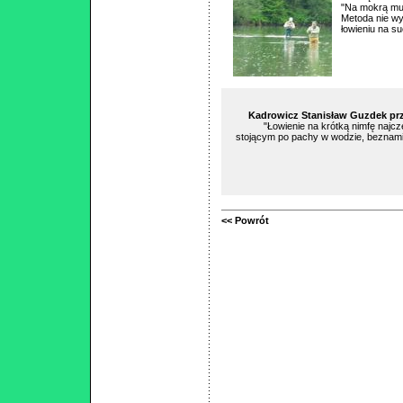
"Na mokrą muc
Metoda nie wy
łowieniu na s
Kadrowicz Stanisław Guzdek przyb
"Łowienie na krótką nimfę najc
stojącym po pachy w wodzie, beznam
<< Powrót