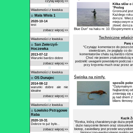
czytaj więcej >>
Kilka słów 
"
Prolog
Wiadomości z łowiska
Gronsund jest
Każdego roku 
Mała Wisła 1
dorsze. Wiecz
2020-10-14
miejscowym w
test
złowić dorsza
Blue Dun” na haku nr. 10. Eksperyment si
zobacz więcej >>
Techniczne właśc
Wiadomości z łowiska
Parę 
San Zwierzyń-
"Czytając komentarze do poszcze
Hoczewka
stwierdzam, że poglądy co do 
komentatorów chatu są bardzo różne,
2013-07-12
Choć nie jestem znakomitością w
Warunki bardzo dobre
podzielić uwagami powstałymi podczas m
zobacz więcej >>
przy kręceniu much oraz przez anal
Wiadomości z łowiska
Świnka na nimfy.
OS Dunajec
sposób poło
2014-08-12
"Optymalnym śr
warunki dobre ale nie
Najbardziej od
idealne
zmieniają się 
zobacz więcej >>
ją nad dnem ż
bilans tlenowy.
Wiadomości z łowiska
Łowisko Pstrągowe
Raba
Kazik Że
2020-10-31
"Rzeka, którą charakteryzuje duża prędk
Dobrze to już było...
duże nasycenie tlenem oraz stosunkowo
biotop, zasiedlany jest przede wszystkim
zobacz więcej >>
historyczno-ewolucyjnego punktu wid