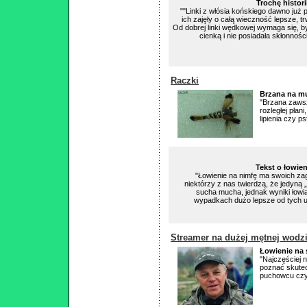
Trochę histor
""Linki z włósia końskiego dawno już
ich zajęły o całą wieczność lepsze, t
Od dobrej linki wędkowej wymaga się, by
cienką i nie posiadała skłonnośc
Raczki
Brzana na m
"Brzana zawsz
rozległej płan
lipienia czy 
Tekst o łowien
"Łowienie na nimfę ma swoich zag
niektórzy z nas twierdzą, że jedyną
sucha mucha, jednak wyniki łowią
wypadkach dużo lepsze od tych 
Streamer na dużej mętnej wodzi
Łowienie na 
"Najczęściej 
poznać skutec
puchowcu czy 