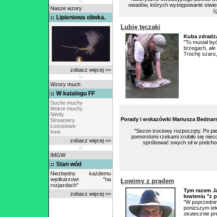
owadów, których występowanie stwierdz
Nasze wzory
(
Lipieniowa oliwka.
Lubię tęczaki
Kuba zdradz
"To musiał być
brzegach, ale 
Trochę szaro, 
zobacz więcej >>
Wzory much
W katalogu FF
Suche muchy
Mokre muchy
Nimfy
Porady i wskazówki Mariusza Bednar
Streamery
Łososiowe
"Sezon trociowy rozpoczęty. Po pi
Inne
pomorskimi rzekami zrobiło się nieco
zobacz więcej >>
spróbować swych sił w podcho
IMGW
Stan wód
Niezbędny każdemu
wędkarzowi "na
Łowimy z prądem
rozjazdach"
Tym razem J
zobacz więcej >>
łowieniu "z 
"W poprzedn
poniższym tek
skutecznie pr