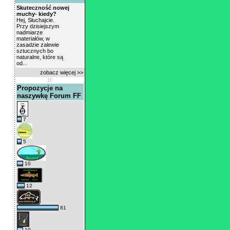
Skuteczność nowej
muchy- kiedy?
Hej, Słuchajcie.
Przy dzisiejszym
nadmiarze
materiałów, w
zasadzie zalewie
sztucznych bo
naturalne, które są
od...
zobacz więcej >>
Propozycje na
naszywkę Forum FF
7
5
10
12
81
10