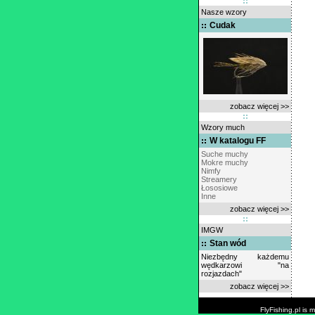
Nasze wzory
Cudak
zobacz więcej >>
Wzory much
W katalogu FF
Suche muchy
Mokre muchy
Nimfy
Streamery
Łososiowe
Inne
zobacz więcej >>
IMGW
Stan wód
Niezbędny każdemu
wędkarzowi "na
rozjazdach"
zobacz więcej >>
FlyFishing.pl is