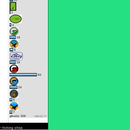
1
4
19
8
19
93
24
6
7
głosów:
306
więcej >>
y-fishing shop