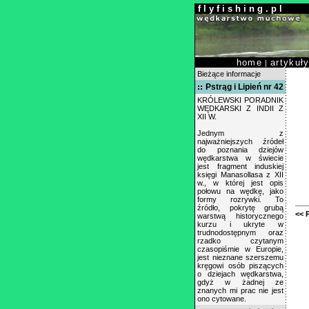
f l y f i s h i n g . p l
home
artykuł
|
Bieżące informacje
Pstrąg i Lipień nr 42
KRÓLEWSKI PORADNIK
WĘDKARSKI Z INDII Z
XII W.
Jednym z
najważniejszych źródeł
do poznania dziejów
wędkarstwa w świecie
jest fragment induskiej
księgi Manasollasa z XII
w., w której jest opis
połowu na wędkę, jako
formy rozrywki. To
źródło, pokrytę grubą
<< 
warstwą historycznego
kurzu i ukryte w
trudnodostępnym oraz
rzadko czytanym
czasopiśmie w Europie,
jest nieznane szerszemu
kręgowi osób piszących
o dziejach wędkarstwa,
gdyż w żadnej ze
znanych mi prac nie jest
ono cytowane.