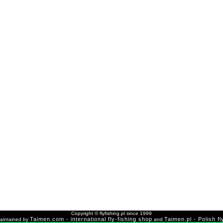
Copyright © flyfishing.pl since 1999
Taimen.com - international fly-fishing shop
Taimen.pl - Polish fl
 maintained by
and