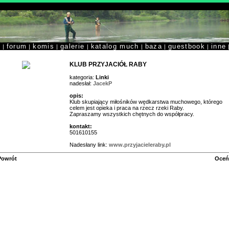
y
forum
komis
galerie
katalog much
baza
guestbook
inne
|
|
|
|
|
|
|
KLUB PRZYJACIÓŁ RABY
kategoria:
Linki
nadesłał:
JacekP
opis:
Klub skupiający miłośników wędkarstwa muchowego, którego
celem jest opieka i praca na rzecz rzeki Raby.
Zapraszamy wszystkich chętnych do współpracy.
kontakt:
501610155
Nadesłany link:
www.przyjacieleraby.pl
Powrót
Oceń