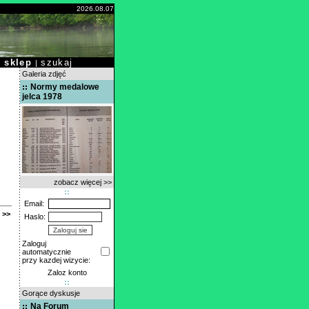
2026.08.07
sklep
szukaj
|
|
Galeria zdjęć
Normy medalowe
jelca 1978
zobacz więcej >>
Email:
 >>
Haslo:
Zaloguj
automatycznie
przy kazdej wizycie:
Zaloz konto
Gorące dyskusje
Na Forum