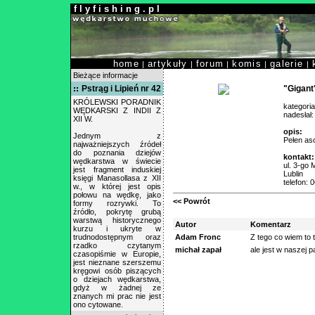
f l y f i s h i n g . p l
home
artykuły
forum
komis
galerie
|
|
|
|
|
Bieżące informacje
Pstrąg i Lipień nr 42
"Gigant
KRÓLEWSKI PORADNIK
kategori
WĘDKARSKI Z INDII Z
nadesłał
XII W.
opis:
Jednym z
Pełen aso
najważniejszych źródeł
do poznania dziejów
kontakt:
wędkarstwa w świecie
ul. 3-go 
jest fragment induskiej
Lublin
księgi Manasollasa z XII
telefon:
w., w której jest opis
połowu na wędkę, jako
<< Powrót
formy rozrywki. To
źródło, pokrytę grubą
warstwą historycznego
Autor
Komentarz
kurzu i ukryte w
trudnodostępnym oraz
Adam Fronc
Z tego co wiem to t
rzadko czytanym
michał zapał
ale jest w naszej p
czasopiśmie w Europie,
jest nieznane szerszemu
kręgowi osób piszących
o dziejach wędkarstwa,
gdyż w żadnej ze
znanych mi prac nie jest
ono cytowane.