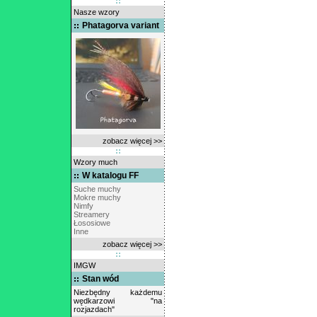
Nasze wzory
Phatagorva variant
zobacz więcej >>
Wzory much
W katalogu FF
Suche muchy
Mokre muchy
Nimfy
Streamery
Łososiowe
Inne
zobacz więcej >>
IMGW
Stan wód
Niezbędny każdemu
wędkarzowi "na
rozjazdach"