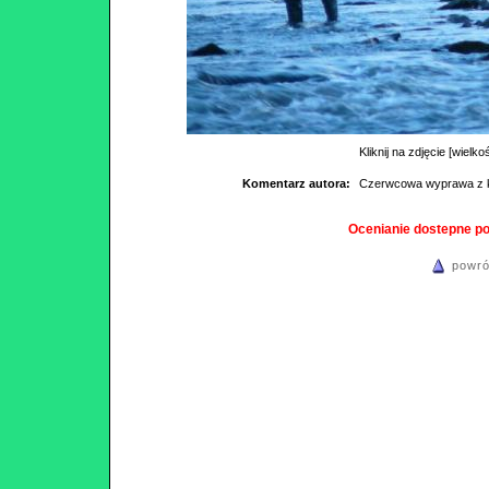
Kliknij na zdjęcie [wielko
Komentarz autora:
Czerwcowa wyprawa z k
Ocenianie dostepne p
powró