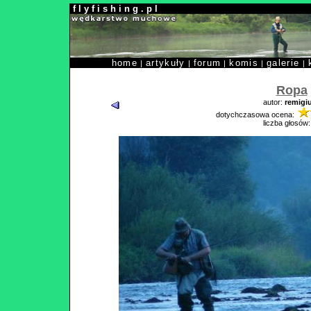
f l y f i s h i n g . p l
home
artykuły
forum
komis
galerie
|
|
|
|
|
Ropa
autor:
remigi
dotychczasowa ocena:
liczba głosów