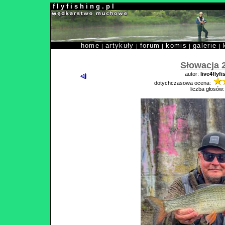
f l y f i s h i n g . p l
home
artykuły
forum
komis
galerie
|
|
|
|
|
Słowacja 
autor:
live4flyfi
dotychczasowa ocena:
liczba głosów