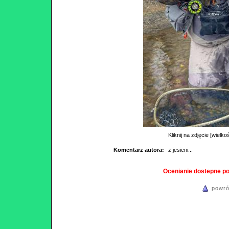
Kliknij na zdjęcie [wielko
Komentarz autora:
z jesieni...
Ocenianie dostepne p
powró