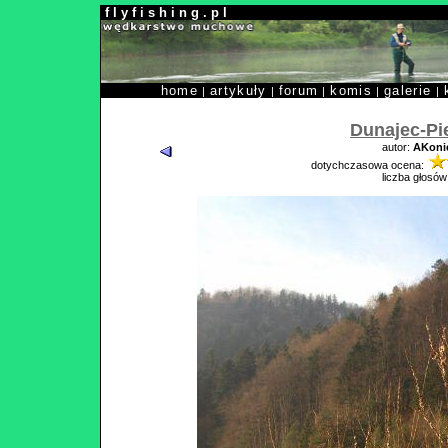
f l y f i s h i n g . p l
home
artykuły
forum
komis
galerie
|
|
|
|
|
Dunajec-Pi
autor:
AKoni
dotychczasowa ocena:
liczba głosów