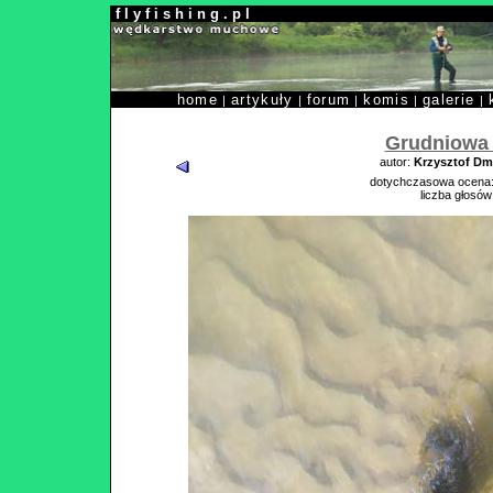
f l y f i s h i n g . p l
home
artykuły
forum
komis
galerie
|
|
|
|
|
Grudniowa
autor:
Krzysztof Dm
dotychczasowa ocena
liczba głosów