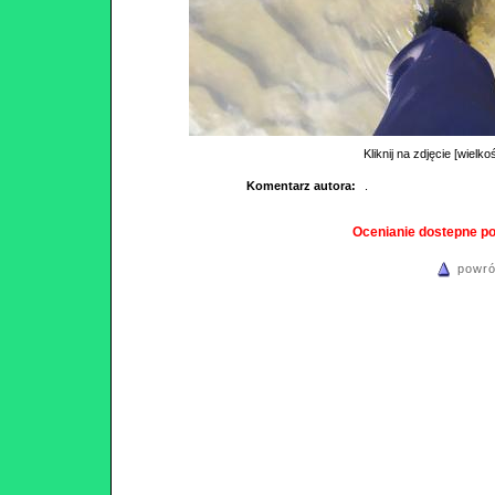
Kliknij na zdjęcie [wielko
Komentarz autora:
.
Ocenianie dostepne p
powró