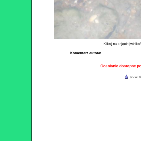
Kliknij na zdjęcie [wielko
Komentarz autora:
.
Ocenianie dostepne p
powró