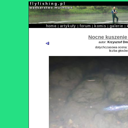
f l y f i s h i n g . p l
home
artykuły
forum
komis
galerie
|
|
|
|
|
Nocne kuszenie
autor:
Krzysztof Dm
dotychczasowa ocena
liczba głosów