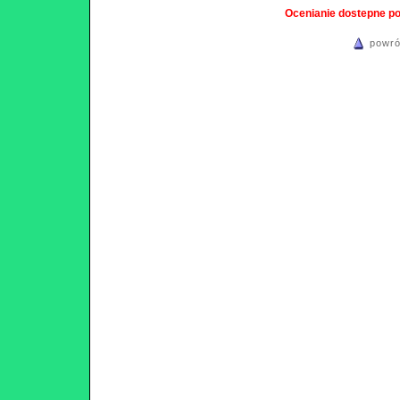
Ocenianie dostepne p
powró