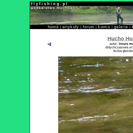
f l y f i s h i n g . p l
home
artykuły
forum
komis
galerie
|
|
|
|
|
Hucho Hu
autor:
trouts m
dotychczasowa oc
liczba głosów