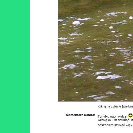
Kliknij na zdjęcie [wielko
Komentarz autora:
Tu tylko ogon widzę.
wędką ok 3m dotknąć, ni
poszedłem szukać większ